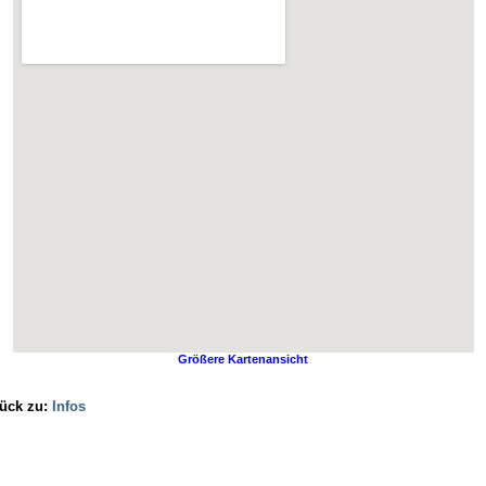
20MC /
.
gef.
Größere Kartenansicht
ück zu:
Infos