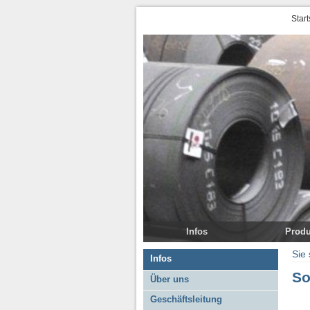
Start
Infos
Produ
Über uns
DD11
Sie 
Infos
Geschäftsleitung
S235JR
So
Über uns
Bürozeiten
S235JR Trän
Geschäftsleitung
So finden Sie uns
S355J2+AR /