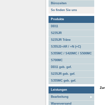
Bürozeiten
S355MC / S4
S500MC
So finden Sie uns
S700MC
Produkte
DD11 geb. gef
S235JR geb. 
DD11
S235JR
S235JR Träne
S355J2+AR / +N (+C)
S355MC / S420MC / S500MC
S700MC
DD11 geb. gef.
S235JR geb. gef.
S355MC geb. gef.
Zur
Leistungen
Bearbeitung
Warenversand