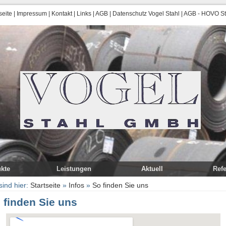
seite
|
Impressum
|
Kontakt
|
Links
|
AGB
|
Datenschutz Vogel Stahl
|
AGB - HOVO Sta
kte
Leistungen
Aktuell
Ref
Bearbeitung
sind hier:
Startseite
»
Infos
»
So finden Sie uns
Warenversand
 finden Sie uns
e
 +N (+C)