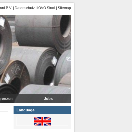
al B.V.
|
Datenschutz HOVO Staal
|
Sitemap
erenzen
Jobs
Language